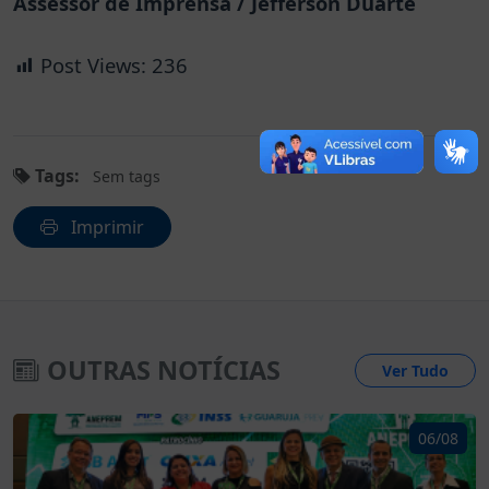
Assessor de Imprensa / Jefferson Duarte
Post Views:
236
Tags:
Sem tags
Imprimir
OUTRAS NOTÍCIAS
Ver Tudo
06/08