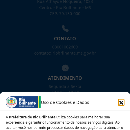
Rua Athayde Nogueira, 1033
Centro - Rio Brilhante - MS
CEP: 79.130-000
CONTATO
08001002609
contato@riobrilhante.ms.gov.br
ATENDIMENTO
Segunda a Sexta
07:00 às 13:00
Uso de Cookies e Dados
NOSSAS REDES!
A
Prefeitura de Rio Brilhante
utiliza cookies para melhorar sua
experiência e garantir o funcionamento de nossos serviços digitais. Ao
aceitar, você nos permite processar dados de navegação para otimizar o