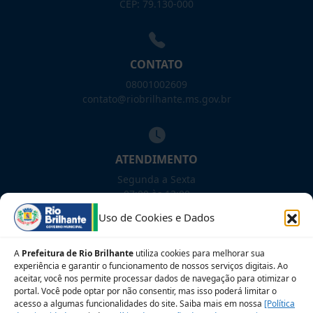
CEP: 79.130-000
CONTATO
08001002609
contato@riobrilhante.ms.gov.br
ATENDIMENTO
Segunda a Sexta
07:00 às 13:00
Uso de Cookies e Dados
NOSSAS REDES!
A
Prefeitura de Rio Brilhante
utiliza cookies para melhorar sua
experiência e garantir o funcionamento de nossos serviços digitais. Ao
aceitar, você nos permite processar dados de navegação para otimizar o
portal. Você pode optar por não consentir, mas isso poderá limitar o
Siga para novidades
acesso a algumas funcionalidades do site. Saiba mais em nossa
[Política