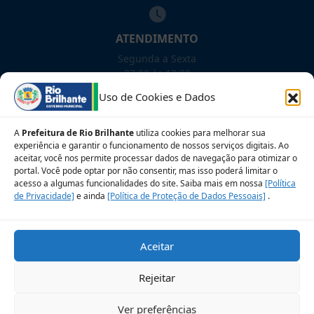
ATENDIMENTO
Segunda a Sexta
07:00 às 13:00
Uso de Cookies e Dados
NOSSAS REDES!
A
Prefeitura de Rio Brilhante
utiliza cookies para melhorar sua
experiência e garantir o funcionamento de nossos serviços digitais. Ao
aceitar, você nos permite processar dados de navegação para otimizar o
portal. Você pode optar por não consentir, mas isso poderá limitar o
acesso a algumas funcionalidades do site. Saiba mais em nossa
Siga para novidades
[Política
de Privacidade]
e ainda
[Política de Proteção de Dados Pessoais]
.
Sobre a LGPD
Perguntas frequentes
Aceitar
Veja no Mapa
Avalie nosso site
Rejeitar
© 2026 Prefeitura Municipal de Rio Brilhante. CNPJ:
Ver preferências