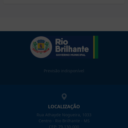
Previsão indisponível
LOCALIZAÇÃO
Rua Athayde Nogueira, 1033
Centro - Rio Brilhante - MS
CEP: 79.130-000