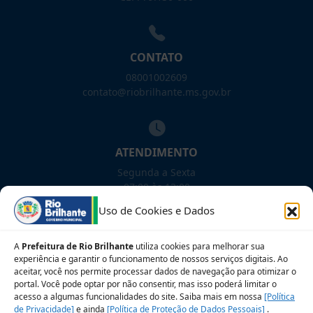
CONTATO
08001002609
contato@riobrilhante.ms.gov.br
ATENDIMENTO
Segunda a Sexta
07:00 às 13:00
Uso de Cookies e Dados
NOSSAS REDES!
A
Prefeitura de Rio Brilhante
utiliza cookies para melhorar sua
experiência e garantir o funcionamento de nossos serviços digitais. Ao
aceitar, você nos permite processar dados de navegação para otimizar o
portal. Você pode optar por não consentir, mas isso poderá limitar o
acesso a algumas funcionalidades do site. Saiba mais em nossa
Siga para novidades
[Política
de Privacidade]
e ainda
[Política de Proteção de Dados Pessoais]
.