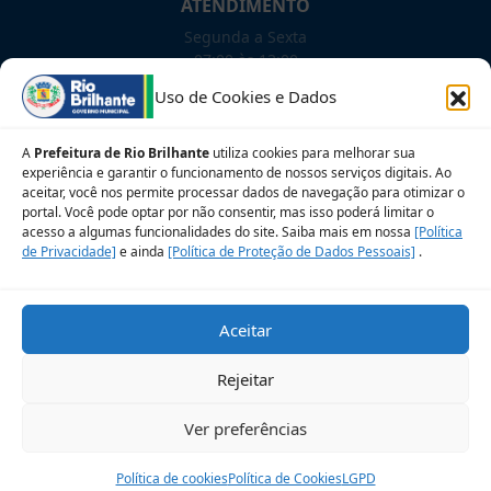
ATENDIMENTO
Segunda a Sexta
07:00 às 13:00
Uso de Cookies e Dados
NOSSAS REDES!
A
Prefeitura de Rio Brilhante
utiliza cookies para melhorar sua
experiência e garantir o funcionamento de nossos serviços digitais. Ao
aceitar, você nos permite processar dados de navegação para otimizar o
portal. Você pode optar por não consentir, mas isso poderá limitar o
Siga para novidades
acesso a algumas funcionalidades do site. Saiba mais em nossa
[Política
de Privacidade]
e ainda
[Política de Proteção de Dados Pessoais]
.
Sobre a LGPD
Perguntas frequentes
Aceitar
Veja no Mapa
Avalie nosso site
Rejeitar
© 2026 Prefeitura Municipal de Rio Brilhante. CNPJ:
Ver preferências
03.681.582/0001-07
Desenvolvido pelo Setor de Governança de TIC
Política de cookies
Política de Cookies
LGPD