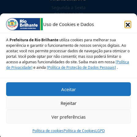
Segunda a Sexta
07:00 às 13:00
Uso de Cookies e Dados
NOSSAS REDES!
A
Prefeitura de Rio Brilhante
utiliza cookies para melhorar sua
experiência e garantir o funcionamento de nossos serviços digitais. Ao
aceitar, você nos permite processar dados de navegação para otimizar o
portal. Você pode optar por não consentir, mas isso poderá limitar o
Siga para novidades
acesso a algumas funcionalidades do site. Saiba mais em nossa
[Política
de Privacidade]
e ainda
[Política de Proteção de Dados Pessoais]
.
Sobre a LGPD
Perguntas frequentes
Aceitar
Veja no Mapa
Avalie nosso site
Rejeitar
© 2026 Prefeitura Municipal de Rio Brilhante. CNPJ:
Ver preferências
03.681.582/0001-07
Desenvolvido pelo Setor de Governança de TIC
Política de cookies
Política de Cookies
LGPD