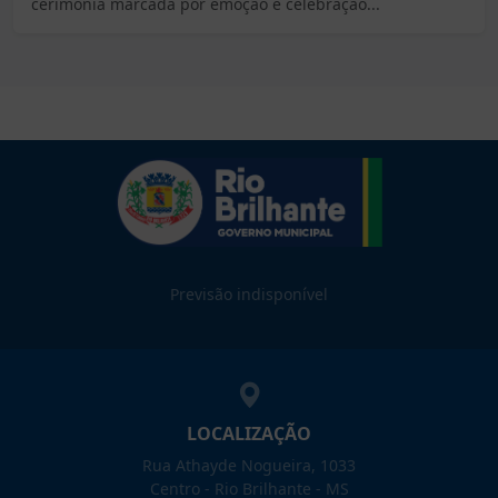
cerimônia marcada por emoção e celebração...
Previsão indisponível
LOCALIZAÇÃO
Rua Athayde Nogueira, 1033
Centro - Rio Brilhante - MS