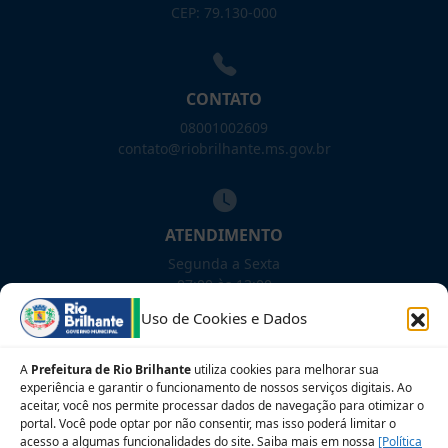
CEP: 79.130-000
CONTATO
08001002609
contato@riobrilhante.ms.gov.br
ATENDIMENTO
Segunda a Sexta
07:00 às 13:00
Uso de Cookies e Dados
NOSSAS REDES!
A
Prefeitura de Rio Brilhante
utiliza cookies para melhorar sua
experiência e garantir o funcionamento de nossos serviços digitais. Ao
aceitar, você nos permite processar dados de navegação para otimizar o
portal. Você pode optar por não consentir, mas isso poderá limitar o
acesso a algumas funcionalidades do site. Saiba mais em nossa
[Política
Siga para novidades