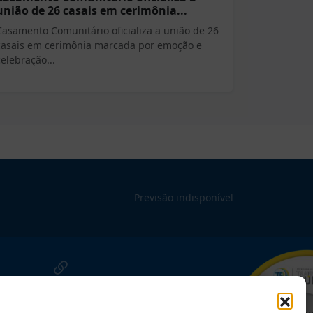
união de 26 casais em cerimônia...
Casamento Comunitário oficializa a união de 26
casais em cerimônia marcada por emoção e
celebração...
Previsão indisponível
NOSSAS REDES!