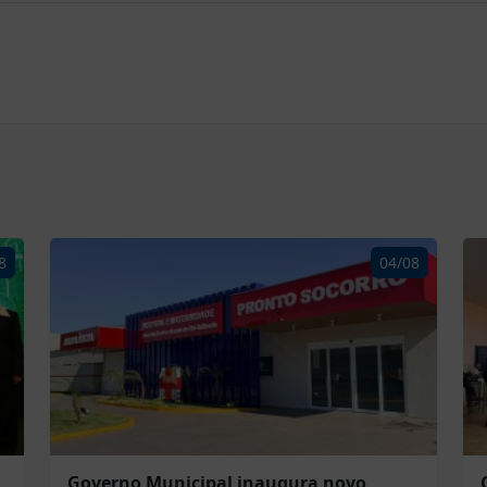
8
04/08
Governo Municipal inaugura novo