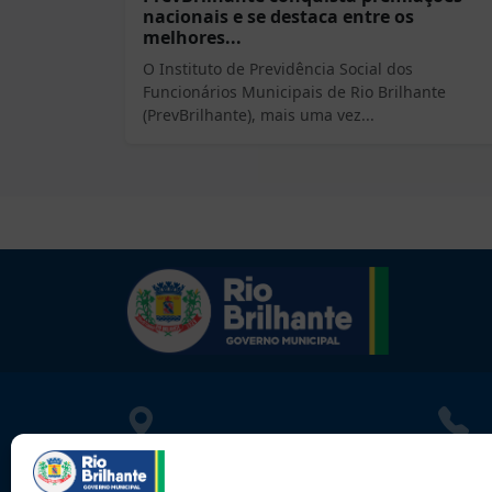
nacionais e se destaca entre os
melhores...
O Instituto de Previdência Social dos
Funcionários Municipais de Rio Brilhante
(PrevBrilhante), mais uma vez...
LOCALIZAÇÃO
CONT