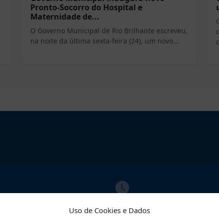
Pronto-Socorro do Hospital e
Maternidade de...
O Governo Municipal de Rio Brilhante escreveu,
na noite da última sexta-feira (24), um novo...
ATO
ATENDIMENTO
Uso de Cookies e Dados