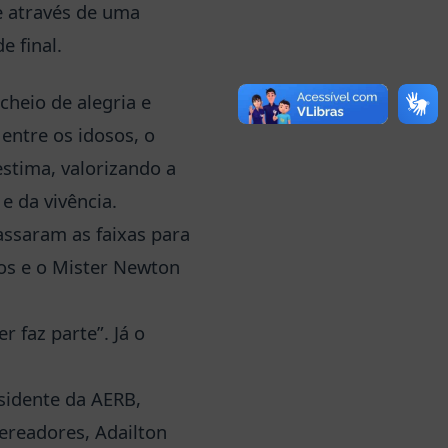
e através de uma
e final.
cheio de alegria e
entre os idosos, o
estima, valorizando a
e da vivência.
assaram as faixas para
os e o Mister Newton
r faz parte”. Já o
esidente da AERB,
ereadores, Adailton