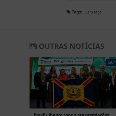
Tags:
Sem tags
OUTRAS NOTÍCIAS
06/0
PrevBrilhante conquista premiações