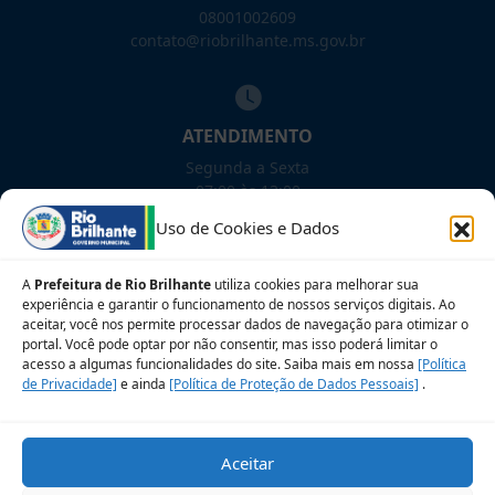
08001002609
contato@riobrilhante.ms.gov.br
ATENDIMENTO
Segunda a Sexta
07:00 às 13:00
Uso de Cookies e Dados
NOSSAS REDES!
A
Prefeitura de Rio Brilhante
utiliza cookies para melhorar sua
experiência e garantir o funcionamento de nossos serviços digitais. Ao
aceitar, você nos permite processar dados de navegação para otimizar o
portal. Você pode optar por não consentir, mas isso poderá limitar o
acesso a algumas funcionalidades do site. Saiba mais em nossa
[Política
Siga para novidades
de Privacidade]
e ainda
[Política de Proteção de Dados Pessoais]
.
Sobre a LGPD
Perguntas frequentes
Aceitar
Veja no Mapa
Avalie nosso site