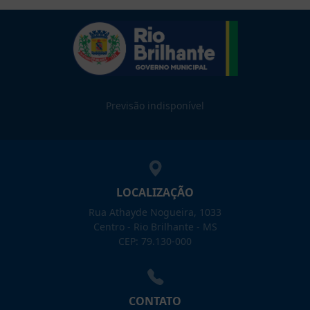
Previsão indisponível
LOCALIZAÇÃO
Rua Athayde Nogueira, 1033
Centro - Rio Brilhante - MS
CEP: 79.130-000
CONTATO