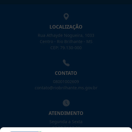
LOCALIZAÇÃO
Rua Athayde Nogueira, 1033
Centro - Rio Brilhante - MS
CEP: 79.130-000
CONTATO
08001002609
contato@riobrilhante.ms.gov.br
ATENDIMENTO
Segunda a Sexta
07:00 às 13:00