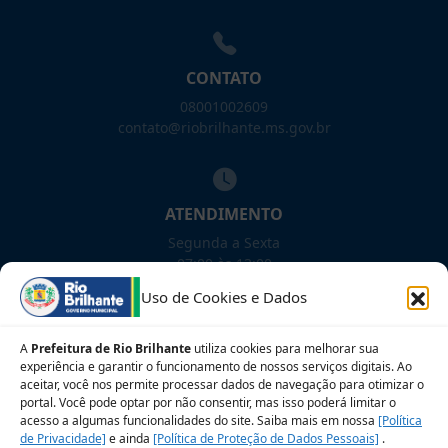
CONTATO
08001002609
contato@riobrilhante.ms.gov.br
ATENDIMENTO
Segunda a Sexta
07:00 às 13:00
Uso de Cookies e Dados
NOSSAS REDES!
A
Prefeitura de Rio Brilhante
utiliza cookies para melhorar sua
experiência e garantir o funcionamento de nossos serviços digitais. Ao
aceitar, você nos permite processar dados de navegação para otimizar o
portal. Você pode optar por não consentir, mas isso poderá limitar o
Siga para novidades
acesso a algumas funcionalidades do site. Saiba mais em nossa
[Política
de Privacidade]
e ainda
[Política de Proteção de Dados Pessoais]
.