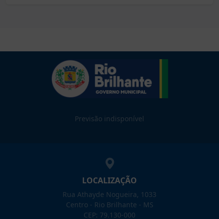
Previsão indisponível
LOCALIZAÇÃO
Rua Athayde Nogueira, 1033
Centro - Rio Brilhante - MS
CEP: 79.130-000