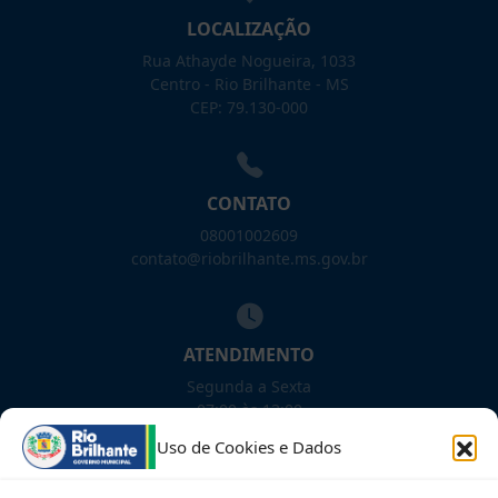
LOCALIZAÇÃO
Rua Athayde Nogueira, 1033
Centro - Rio Brilhante - MS
CEP: 79.130-000
CONTATO
08001002609
contato@riobrilhante.ms.gov.br
ATENDIMENTO
Segunda a Sexta
07:00 às 13:00
Uso de Cookies e Dados