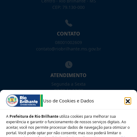
Centro - Rio Brilhante - MS
CEP: 79.130-000
CONTATO
08001002609
contato@riobrilhante.ms.gov.br
ATENDIMENTO
Segunda a Sexta
07:00 às 13:00
Uso de Cookies e Dados
NOSSAS REDES!
A
Prefeitura de Rio Brilhante
utiliza cookies para melhorar sua
experiência e garantir o funcionamento de nossos serviços digitais. Ao
aceitar, você nos permite processar dados de navegação para otimizar o
portal. Você pode optar por não consentir, mas isso poderá limitar o