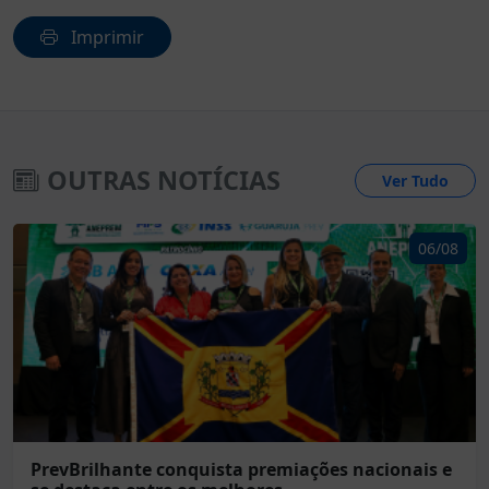
Imprimir
OUTRAS NOTÍCIAS
Ver Tudo
06/08
PrevBrilhante conquista premiações nacionais e