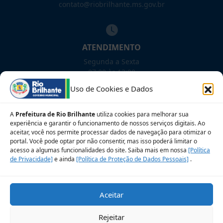
contato@riobrilhante.ms.gov.br
ATENDIMENTO
Segunda a Sexta
07:00 às 13:00
Uso de Cookies e Dados
NOSSAS REDES!
A
Prefeitura de Rio Brilhante
utiliza cookies para melhorar sua
experiência e garantir o funcionamento de nossos serviços digitais. Ao
aceitar, você nos permite processar dados de navegação para otimizar o
portal. Você pode optar por não consentir, mas isso poderá limitar o
Siga para novidades
acesso a algumas funcionalidades do site. Saiba mais em nossa
[Política
de Privacidade]
e ainda
[Política de Proteção de Dados Pessoais]
.
Sobre a LGPD
Perguntas frequentes
Aceitar
Veja no Mapa
Avalie nosso site
Rejeitar