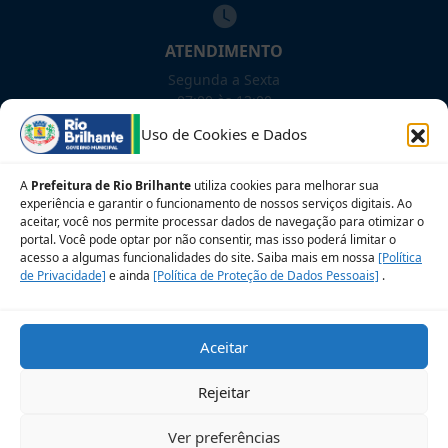
ATENDIMENTO
Segunda a Sexta
07:00 às 13:00
Uso de Cookies e Dados
NOSSAS REDES!
A
Prefeitura de Rio Brilhante
utiliza cookies para melhorar sua
experiência e garantir o funcionamento de nossos serviços digitais. Ao
aceitar, você nos permite processar dados de navegação para otimizar o
portal. Você pode optar por não consentir, mas isso poderá limitar o
acesso a algumas funcionalidades do site. Saiba mais em nossa
[Política
Siga para novidades
de Privacidade]
e ainda
[Política de Proteção de Dados Pessoais]
.
Sobre a LGPD
Perguntas frequentes
Aceitar
Veja no Mapa
Avalie nosso site
Rejeitar
© 2026 Prefeitura Municipal de Rio Brilhante. CNPJ:
Ver preferências