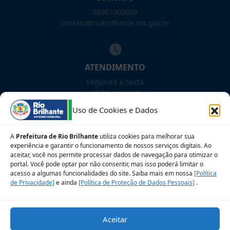
08001002609
contato@riobrilhante.ms.gov.br
ATENDIMENTO
Segunda a Sexta
07:00 às 13:00
Uso de Cookies e Dados
NOSSAS REDES!
A
Prefeitura de Rio Brilhante
utiliza cookies para melhorar sua
experiência e garantir o funcionamento de nossos serviços digitais. Ao
aceitar, você nos permite processar dados de navegação para otimizar o
portal. Você pode optar por não consentir, mas isso poderá limitar o
acesso a algumas funcionalidades do site. Saiba mais em nossa
[Política
Siga para novidades
de Privacidade]
e ainda
[Política de Proteção de Dados Pessoais]
.
Sobre a LGPD
Perguntas frequentes
Aceitar
Veja no Mapa
Avalie nosso site