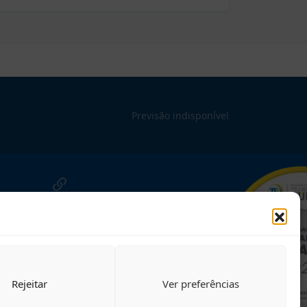
Previsão indisponível
NOSSAS REDES!
Siga para novidades
Rejeitar
Ver preferências
nosso site