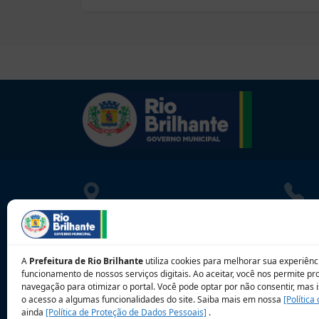
LOCALIZAÇÃO
CONT
Rua Athayde Nogueira, 1033
080010
Centro - Rio Brilhante - MS
contat
A
Prefeitura de Rio Brilhante
utiliza cookies para melhorar sua experiênci
CEP: 79.130-000
funcionamento de nossos serviços digitais. Ao aceitar, você nos permite p
navegação para otimizar o portal. Você pode optar por não consentir, mas i
o acesso a algumas funcionalidades do site. Saiba mais em nossa
[Política
ainda
[Política de Proteção de Dados Pessoais]
.
Sobre a 