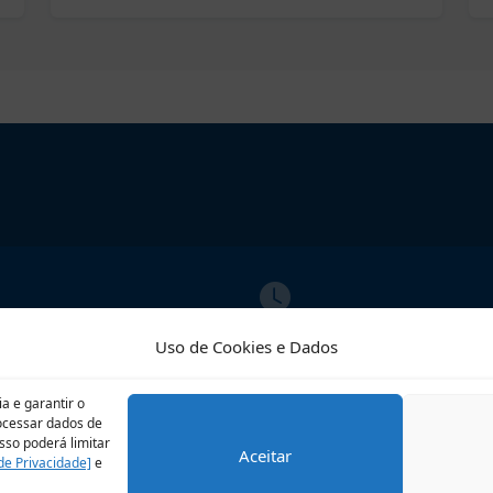
ATO
ATENDIMENTO
Uso de Cookies e Dados
02609
Segunda a Sexta
o@riobrilhante.ms.gov.br
07:00 às 13:00
a e garantir o
rocessar dados de
sso poderá limitar
Aceitar
 de Privacidade]
e
LGPD
Perguntas frequentes
Veja no Mapa
Avalie 