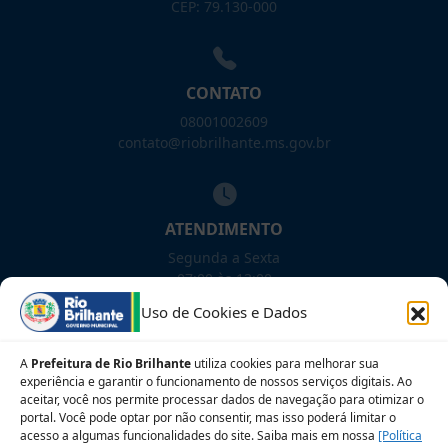
CEP: 79.130-000
CONTATO
08001002609
contato@riobrilhante.ms.gov.br
ATENDIMENTO
Segunda a Sexta
07:00 às 13:00
Uso de Cookies e Dados
NOSSAS REDES!
A
Prefeitura de Rio Brilhante
utiliza cookies para melhorar sua
experiência e garantir o funcionamento de nossos serviços digitais. Ao
aceitar, você nos permite processar dados de navegação para otimizar o
portal. Você pode optar por não consentir, mas isso poderá limitar o
acesso a algumas funcionalidades do site. Saiba mais em nossa
[Política
Siga para novidades