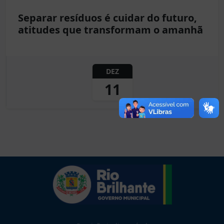
Separar resíduos é cuidar do futuro,
atitudes que transformam o amanhã
DEZ
11