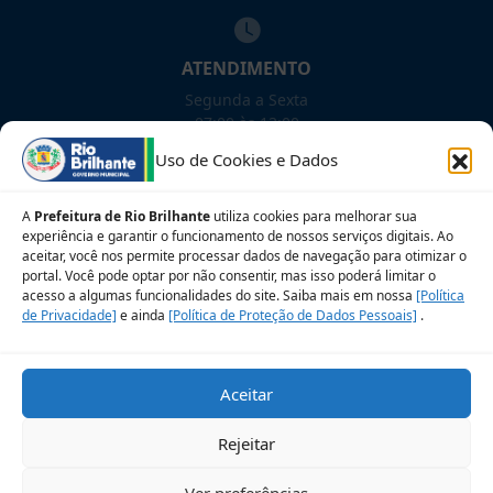
ATENDIMENTO
Segunda a Sexta
07:00 às 13:00
Uso de Cookies e Dados
NOSSAS REDES!
A
Prefeitura de Rio Brilhante
utiliza cookies para melhorar sua
experiência e garantir o funcionamento de nossos serviços digitais. Ao
aceitar, você nos permite processar dados de navegação para otimizar o
portal. Você pode optar por não consentir, mas isso poderá limitar o
acesso a algumas funcionalidades do site. Saiba mais em nossa
[Política
Siga para novidades
de Privacidade]
e ainda
[Política de Proteção de Dados Pessoais]
.
Sobre a LGPD
Perguntas frequentes
Aceitar
Veja no Mapa
Avalie nosso site
Rejeitar
© 2026 Prefeitura Municipal de Rio Brilhante. CNPJ:
Ver preferências