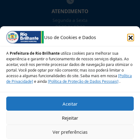
ATENDIMENTO
Segunda a Sexta
07:00 às 13:00
Uso de Cookies e Dados
NOSSAS REDES!
A
Prefeitura de Rio Brilhante
utiliza cookies para melhorar sua
experiência e garantir o funcionamento de nossos serviços digitais. Ao
aceitar, você nos permite processar dados de navegação para otimizar o
portal. Você pode optar por não consentir, mas isso poderá limitar o
Siga para novidades
acesso a algumas funcionalidades do site. Saiba mais em nossa
[Política
de Privacidade]
e ainda
[Política de Proteção de Dados Pessoais]
.
Sobre a LGPD
Perguntas frequentes
Aceitar
Veja no Mapa
Avalie nosso site
Rejeitar
© 2026 Prefeitura Municipal de Rio Brilhante. CNPJ:
Ver preferências
03.681.582/0001-07