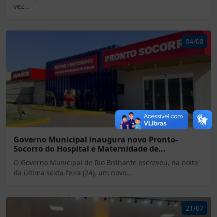
vez...
04/08
Governo Municipal inaugura novo Pronto-
Socorro do Hospital e Maternidade de...
O Governo Municipal de Rio Brilhante escreveu, na noite
da última sexta-feira (24), um novo...
21/07