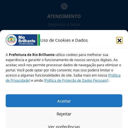
ATENDIMENTO
Segunda a Sexta
07:00 às 13:00
Uso de Cookies e Dados
NOSSAS REDES!
A
Prefeitura de Rio Brilhante
utiliza cookies para melhorar sua
experiência e garantir o funcionamento de nossos serviços digitais. Ao
aceitar, você nos permite processar dados de navegação para otimizar o
portal. Você pode optar por não consentir, mas isso poderá limitar o
acesso a algumas funcionalidades do site. Saiba mais em nossa
[Política
Siga para novidades
de Privacidade]
e ainda
[Política de Proteção de Dados Pessoais]
.
Sobre a LGPD
Perguntas frequentes
Aceitar
Veja no Mapa
Avalie nosso site
Rejeitar
© 2026 Prefeitura Municipal de Rio Brilhante. CNPJ:
Ver preferências