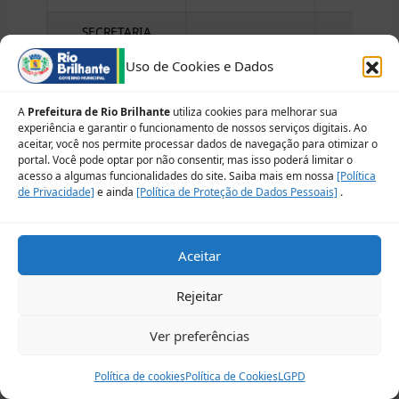
SECRETARIA
MUNICIPAL DE
CRAM
Uso de Cookies e Dados
ASSISTÊNCIA
SOCIAL
A
Prefeitura de Rio Brilhante
utiliza cookies para melhorar sua
SECRETARIA
experiência e garantir o funcionamento de nossos serviços digitais. Ao
MUNICIPAL DE
aceitar, você nos permite processar dados de navegação para otimizar o
CRAM
portal. Você pode optar por não consentir, mas isso poderá limitar o
ASSISTÊNCIA
acesso a algumas funcionalidades do site. Saiba mais em nossa
[Política
SOCIAL
de Privacidade]
e ainda
[Política de Proteção de Dados Pessoais]
.
SECRETARIA
MUNICIPAL DE
CONSELHO
ASSISTÊNCIA
TUTELAR
Aceitar
SOCIAL
Rejeitar
SECRETARIA
MUNICIPAL DE
CONSELHO
Ver preferências
ASSISTÊNCIA
TUTELAR
SOCIAL
Política de cookies
Política de Cookies
LGPD