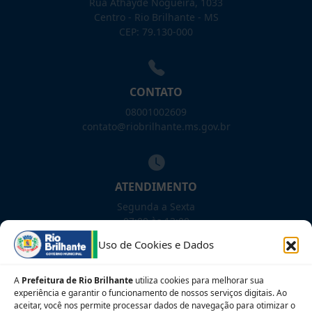
Rua Athayde Nogueira, 1033
Centro - Rio Brilhante - MS
CEP: 79.130-000
CONTATO
08001002609
contato@riobrilhante.ms.gov.br
ATENDIMENTO
Segunda a Sexta
07:00 às 13:00
Uso de Cookies e Dados
NOSSAS REDES!
A
Prefeitura de Rio Brilhante
utiliza cookies para melhorar sua
experiência e garantir o funcionamento de nossos serviços digitais. Ao
aceitar, você nos permite processar dados de navegação para otimizar o