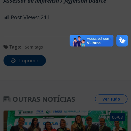
Assessor de imprensa / Jefferson Duarte
Post Views:
211
Tags:
Sem tags
Imprimir
OUTRAS NOTÍCIAS
Ver Tudo
06/08