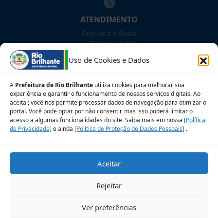
ATENDIMENTO
Segunda a Sexta
07:00 às 13:00
Uso de Cookies e Dados
NOSSAS REDES!
A
Prefeitura de Rio Brilhante
utiliza cookies para melhorar sua
experiência e garantir o funcionamento de nossos serviços digitais. Ao
aceitar, você nos permite processar dados de navegação para otimizar o
portal. Você pode optar por não consentir, mas isso poderá limitar o
acesso a algumas funcionalidades do site. Saiba mais em nossa
[Política
Siga para novidades
de Privacidade]
e ainda
[Política de Proteção de Dados Pessoais]
.
Sobre a LGPD
Perguntas frequentes
Aceitar
Veja no Mapa
Avalie nosso site
Rejeitar
© 2026 Prefeitura Municipal de Rio Brilhante. CNPJ:
Ver preferências
03.681.582/0001-07