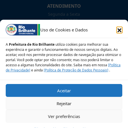
ATENDIMENTO
Segunda a Sexta
07:00 às 13:00
Uso de Cookies e Dados
NOSSAS REDES!
A
Prefeitura de Rio Brilhante
utiliza cookies para melhorar sua
experiência e garantir o funcionamento de nossos serviços digitais. Ao
aceitar, você nos permite processar dados de navegação para otimizar o
portal. Você pode optar por não consentir, mas isso poderá limitar o
Siga para novidades
acesso a algumas funcionalidades do site. Saiba mais em nossa
[Política
de Privacidade]
e ainda
[Política de Proteção de Dados Pessoais]
.
Sobre a LGPD
Perguntas frequentes
Aceitar
Veja no Mapa
Avalie nosso site
Rejeitar
© 2026 Prefeitura Municipal de Rio Brilhante. CNPJ:
Ver preferências
03.681.582/0001-07