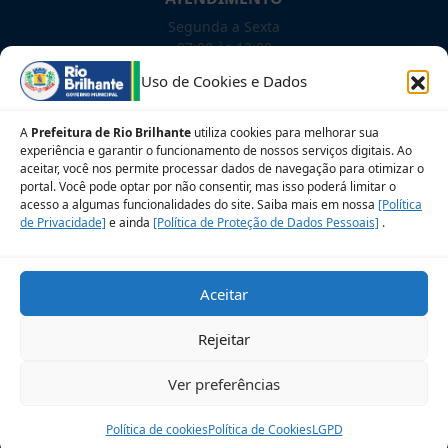
Segunda a Sexta
07:00 às 13:00
Uso de Cookies e Dados
NOSSAS REDES!
A
Prefeitura de Rio Brilhante
utiliza cookies para melhorar sua
experiência e garantir o funcionamento de nossos serviços digitais. Ao
aceitar, você nos permite processar dados de navegação para otimizar o
portal. Você pode optar por não consentir, mas isso poderá limitar o
Siga para novidades
acesso a algumas funcionalidades do site. Saiba mais em nossa
[Política
de Privacidade]
e ainda
[Política de Proteção de Dados Pessoais]
.
Sobre a LGPD
Perguntas frequentes
Aceitar
Veja no Mapa
Avalie nosso site
Rejeitar
© 2026 Prefeitura Municipal de Rio Brilhante. CNPJ:
Ver preferências
03.681.582/0001-07
Desenvolvido pelo Setor de Governança de TIC
Política de cookies
Política de Cookies
LGPD