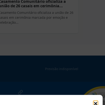
Casamento Comunitário oficializa a
união de 26 casais em cerimônia...
Casamento Comunitário oficializa a união de 26
casais em cerimônia marcada por emoção e
celebração...
Previsão indisponível
NOSSAS REDES!