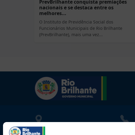
PrevBrilhante conquista premiações
nacionais e se destaca entre os
melhores...
O Instituto de Previdência Social dos
Funcionários Municipais de Rio Brilhante
(PrevBrilhante), mais uma vez...
LOCALIZAÇÃO
CONT