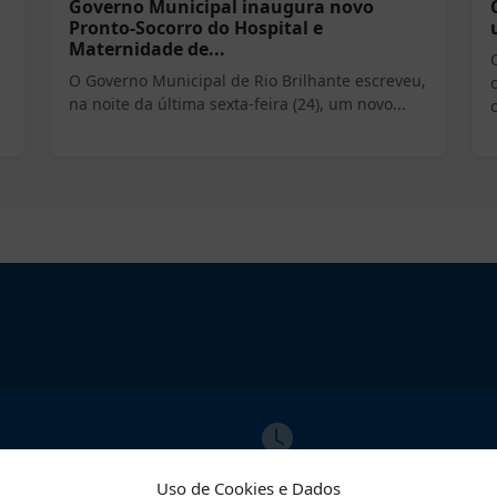
Governo Municipal inaugura novo
Pronto-Socorro do Hospital e
Maternidade de...
O Governo Municipal de Rio Brilhante escreveu,
na noite da última sexta-feira (24), um novo...
ATO
ATENDIMENTO
Uso de Cookies e Dados