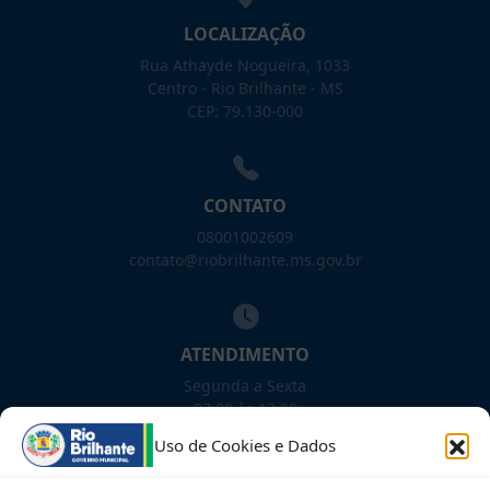
LOCALIZAÇÃO
Rua Athayde Nogueira, 1033
Centro - Rio Brilhante - MS
CEP: 79.130-000
CONTATO
08001002609
contato@riobrilhante.ms.gov.br
ATENDIMENTO
Segunda a Sexta
07:00 às 13:00
Uso de Cookies e Dados