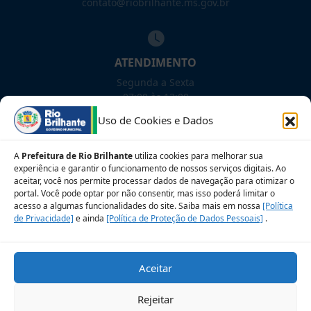
contato@riobrilhante.ms.gov.br
ATENDIMENTO
Segunda a Sexta
07:00 às 13:00
Uso de Cookies e Dados
NOSSAS REDES!
A
Prefeitura de Rio Brilhante
utiliza cookies para melhorar sua
experiência e garantir o funcionamento de nossos serviços digitais. Ao
aceitar, você nos permite processar dados de navegação para otimizar o
portal. Você pode optar por não consentir, mas isso poderá limitar o
acesso a algumas funcionalidades do site. Saiba mais em nossa
[Política
Siga para novidades
de Privacidade]
e ainda
[Política de Proteção de Dados Pessoais]
.
Sobre a LGPD
Perguntas frequentes
Aceitar
Veja no Mapa
Avalie nosso site
Rejeitar