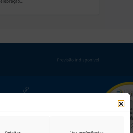
celebração...
Previsão indisponível
NOSSAS REDES!
Siga para novidades
Rejeitar
Ver preferências