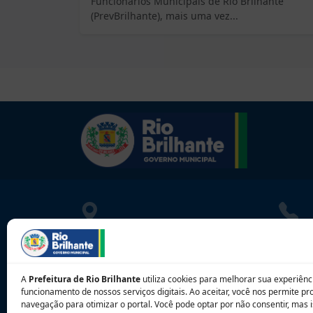
Funcionários Municipais de Rio Brilhante
(PrevBrilhante), mais uma vez...
LOCALIZAÇÃO
CONT
Rua Athayde Nogueira, 1033
080010
Centro - Rio Brilhante - MS
contat
A
Prefeitura de Rio Brilhante
utiliza cookies para melhorar sua experiênci
CEP: 79.130-000
funcionamento de nossos serviços digitais. Ao aceitar, você nos permite p
navegação para otimizar o portal. Você pode optar por não consentir, mas i