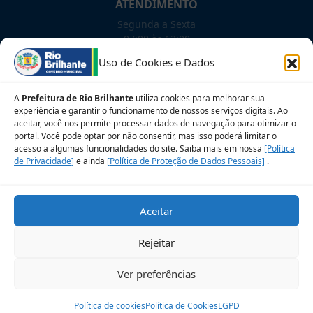
ATENDIMENTO
Segunda a Sexta
07:00 às 13:00
Uso de Cookies e Dados
NOSSAS REDES!
A
Prefeitura de Rio Brilhante
utiliza cookies para melhorar sua
experiência e garantir o funcionamento de nossos serviços digitais. Ao
aceitar, você nos permite processar dados de navegação para otimizar o
portal. Você pode optar por não consentir, mas isso poderá limitar o
acesso a algumas funcionalidades do site. Saiba mais em nossa
Siga para novidades
[Política
de Privacidade]
e ainda
[Política de Proteção de Dados Pessoais]
.
Sobre a LGPD
Perguntas frequentes
Aceitar
Veja no Mapa
Avalie nosso site
Rejeitar
© 2026 Prefeitura Municipal de Rio Brilhante. CNPJ:
Ver preferências
03.681.582/0001-07
Desenvolvido pelo Setor de Governança de TIC
Política de cookies
Política de Cookies
LGPD