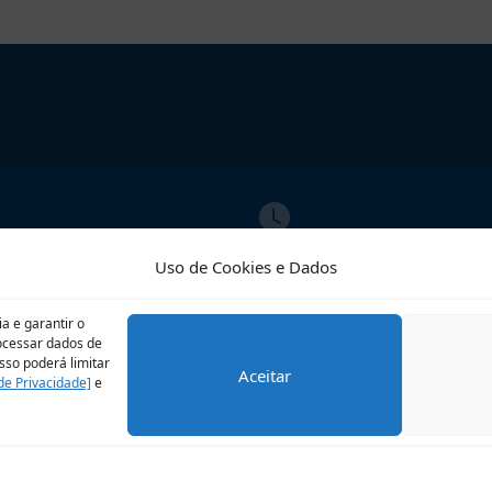
ATO
ATENDIMENTO
Uso de Cookies e Dados
02609
Segunda a Sexta
o@riobrilhante.ms.gov.br
07:00 às 13:00
a e garantir o
rocessar dados de
sso poderá limitar
Aceitar
 de Privacidade]
e
LGPD
Perguntas frequentes
Veja no Mapa
Avalie 
PJ: 03.681.582/0001-07