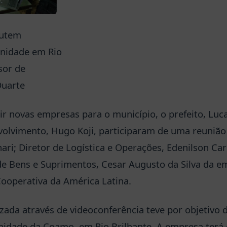
cutem
nidade em Rio
sor de
Duarte
ir novas empresas para o município, o prefeito, Luc
volvimento, Hugo Koji, participaram de uma reunião
nari; Diretor de Logística e Operações, Edenilson Car
e Bens e Suprimentos, Cesar Augusto da Silva da 
ooperativa da América Latina.
izada através de videoconferência teve por objetivo d
nidade da Coamo, em Rio Brilhante. A empresa terá