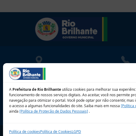
LOCALIZAÇÃO
CONT
Rua Athayde Nogueira, 1033
080010
Centro - Rio Brilhante - MS
contat
A
Prefeitura de Rio Brilhante
utiliza cookies para melhorar sua experiênci
CEP: 79.130-000
funcionamento de nossos serviços digitais. Ao aceitar, você nos permite p
navegação para otimizar o portal. Você pode optar por não consentir, mas i
o acesso a algumas funcionalidades do site. Saiba mais em nossa
[Política
ainda
[Política de Proteção de Dados Pessoais]
.
Sobre a 
Política de cookies
Política de Cookies
LGPD
© 2026 Prefeitura Municipal de Rio Brilhante. CN