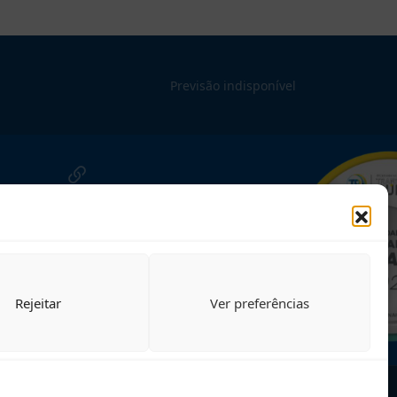
Previsão indisponível
NOSSAS REDES!
Siga para novidades
Rejeitar
Ver preferências
nosso site
Desenvolvido pelo Setor de Governança de TIC