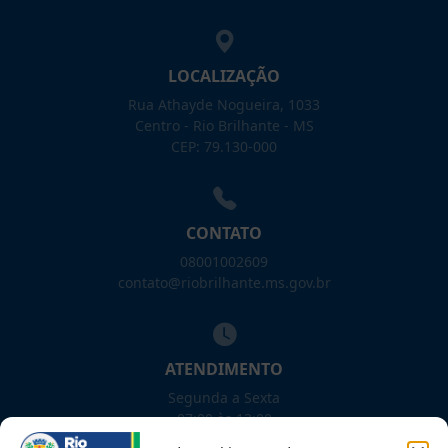
LOCALIZAÇÃO
Rua Athayde Nogueira, 1033
Centro - Rio Brilhante - MS
CEP: 79.130-000
CONTATO
08001002609
contato@riobrilhante.ms.gov.br
ATENDIMENTO
Segunda a Sexta
07:00 às 13:00